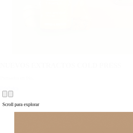
NUEVOS
EXTRACTOS
COLD PRESS
Prensados en frío.
Prúebalos
Scroll para explorar