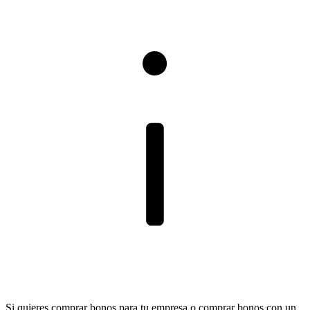
Si quieres comprar bonos para tu empresa o comprar bonos con un