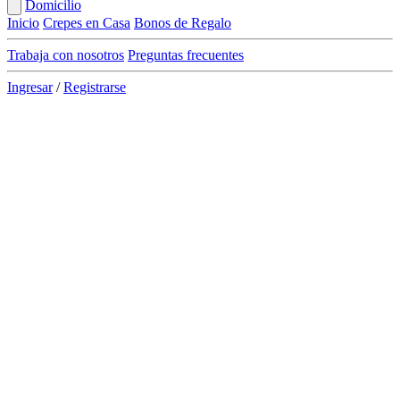
Domicilio
Inicio
Crepes en Casa
Bonos de Regalo
Trabaja con nosotros
Preguntas frecuentes
Ingresar
/
Registrarse