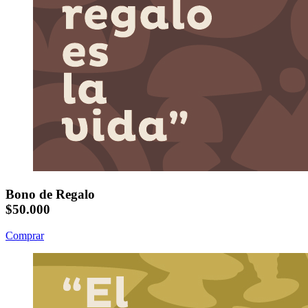
Bono de Regalo
$50.000
Comprar