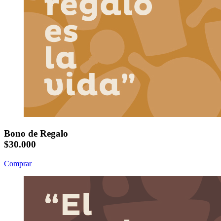
Bono de Regalo
$30.000
Comprar