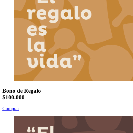
Bono de Regalo
$100.000
Comprar