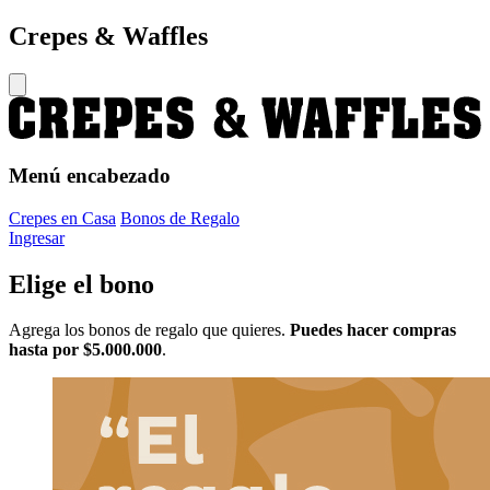
Crepes & Waffles
Menú encabezado
Crepes en Casa
Bonos de Regalo
Ingresar
Elige el bono
Agrega los bonos de regalo que quieres.
Puedes hacer compras
hasta por $5.000.000
.