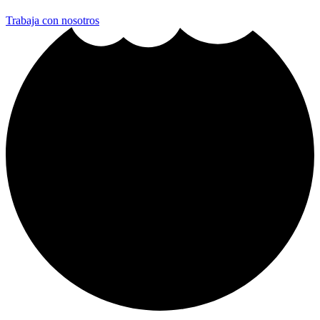
Trabaja con nosotros